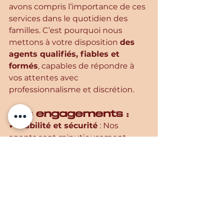
avons compris l’importance de ces 
services dans le quotidien des 
familles. C’est pourquoi nous 
mettons à votre disposition 
des 
agents qualifiés, fiables et 
formés
, capables de répondre à 
vos attentes avec 
professionnalisme et discrétion.
Nos engagements :
✔ 
Fiabilité et sécurité
 : Nos 
agents sont minutieusement 
sélectionnés après un processus 
de vérification rigoureux.
✔ 
Transparence et 
professionnalisme
 : Nous 
garantissons un service adapté 
aux besoins de chaque client.
✔ 
Formation continue
 : Nos 