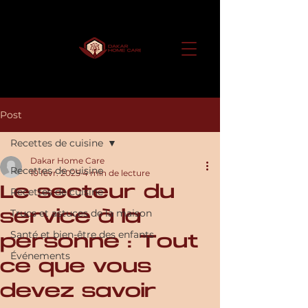
Post
Recettes de cuisine
Dakar Home Care
Recettes de cuisine
10 févr. 2025
4 min de lecture
Le secteur du
Recettes de cuisine
service à la
Trucs et astuces de la maison
Santé et bien-être des enfants
personne : Tout
Événements
ce que vous
devez savoir