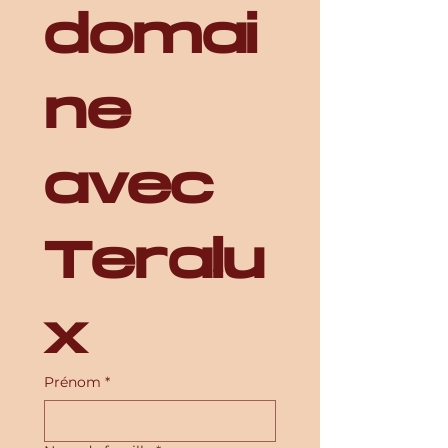
domai
ne 
avec 
Teralu
x
Prénom
*