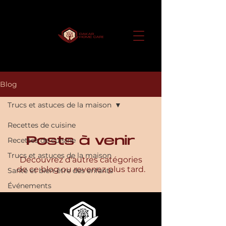
Blog
Trucs et astuces de la maison
Recettes de cuisine
Posts à venir
Recettes de cuisine
Trucs et astuces de la maison
Découvrez d'autres catégories
de ce blog ou revenez plus tard.
Santé et bien-être des enfants
Événements