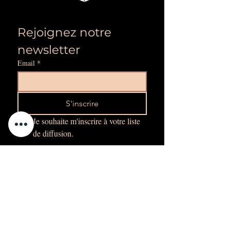
Rejoignez notre 
newsletter
Email
*
S'inscrire
Je souhaite m'inscrire à votre liste 
de diffusion.
Adresse :
Ngor Virage, Residence Malakai
Contact
dhc@groupetalentapro.com
+221 76 450 20 36
/
76 450 86 87
Suivez-nous sur :