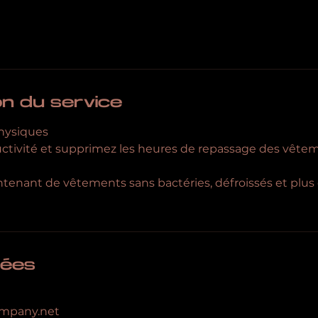
on du service
physiques
tivité et supprimez les heures de repassage des vêtem
ntenant de vêtements sans bactéries, défroissés et plus
ées
ompany.net