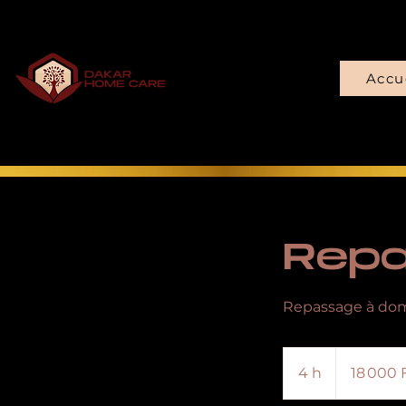
Accue
Rep
Repassage à dom
18 000
francs
4 h
4
18 000 
CFA
(BCEAO)
h