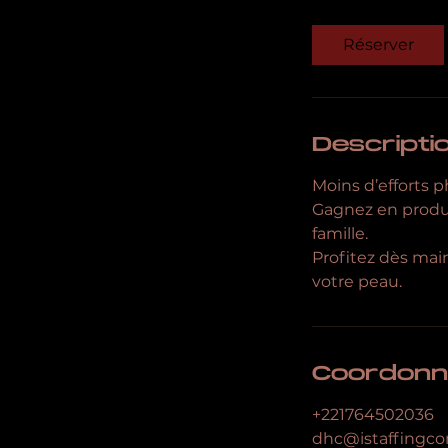
Réserver
Descripti
Moins d’efforts 
Gagnez en produc
famille.
Profitez dès mai
Coordonn
+221764502036
dhc@istaffingc