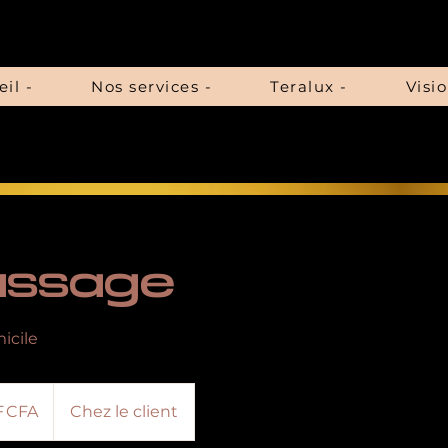
il -
Nos services -
Teralux -
Visi
assage
icile
F CFA
Chez le client